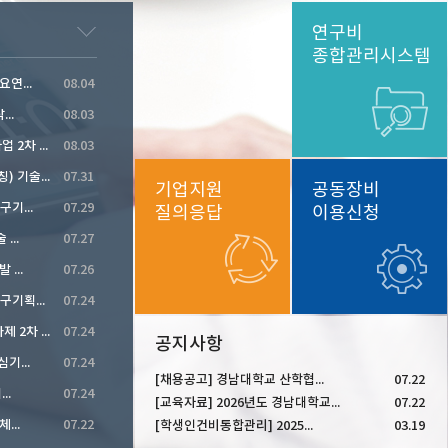
연구비
종합관리시스템
연...
08.04
..
08.03
2026년 하반기 원자력정책연구사업 2차 공고
08.03
디스플레이첨단산업기술개발(가칭) 기술수요조사
07.31
기업지원
공동장비
기...
07.29
질의응답
이용신청
...
07.27
...
07.26
2026년도 제3차 과학기술분야 연구기획과제 공모
07.24
2026년 NCP활동지원사업 신규과제 2차 공모
07.24
공지사항
기...
07.24
[채용공고] 경남대학교 산학협...
07.22
..
07.24
[교육자료] 2026년도 경남대학교...
07.22
...
07.22
[학생인건비통합관리] 2025...
03.19