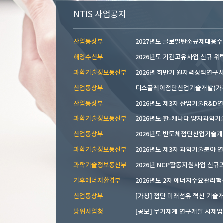
NTIS 사업공지
산업통상부
2027년도 글로벌탄소규제대응수요
해양수산부
2026년도 기관고유사업 신규 위탁.
과학기술정보통신부
산업통상부
산업통상부
2026년도 제3차 산업기술R&D연구
과학기술정보통신부
2026년도 한-캐나다 양자과학기술 
산업통상부
2026년도 반도체첨단산업기술개발 
과학기술정보통신부
과학기술정보통신부
기후에너지환경부
2026년도 2차 에너지수요관리핵심
산업통상부
[가칭] 첨단 미래섬유 혁신 기술개.
방위사업청
[공모] 무기체계 연구개발 시제업체