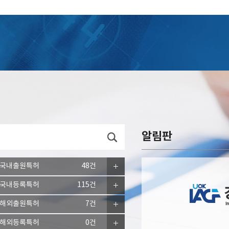
알림판
국내출원특허
48건
국내등록특허
115건
해외출원특허
7건
해외등록특허
0건