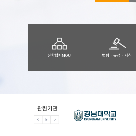
산학협력MOU
법령ㆍ규정ㆍ지침
관련기관