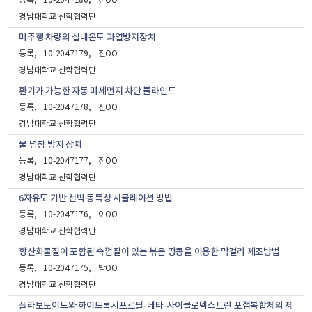
등록
10-2047180
진OO
경남대학교 산학협력단
미주행 차량의 실내온도 과열방지장치
등록
10-2047179
진OO
경남대학교 산학협력단
환기가 가능한 자동 미세먼지 차단 블라인드
등록
10-2047178
진OO
경남대학교 산학협력단
물 넘침 방지 장치
등록
10-2047177
진OO
경남대학교 산학협력단
6자유도 기반 선박 동특성 시뮬레이션 방법
등록
10-2047176
이OO
경남대학교 산학협력단
항산화물질이 포함된 속껍질이 있는 볶은 땅콩을 이용한 막걸리 제조방법
등록
10-2047175
박OO
경남대학교 산학협력단
플라보노이드와 하이드록시프르필-베타-사이클로덱스트린 포접복합체의 제