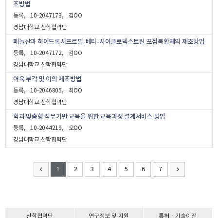
조방법
등록
10-2047173
김OO
경남대학교 산학협력단
페놀산과 하이드록시프르필-베타-사이클로덱스트린 포접복합체의 제조방법
등록
10-2047172
김OO
경남대학교 산학협력단
어육 부각 및 이의 제조방법
등록
10-2046805
최OO
경남대학교 산학협력단
학과 맞춤형 직무기반 교육을 위한 교육과정 설계서비스 방법
등록
10-2044219
오OO
경남대학교 산학협력단
1
2
3
4
5
6
7
산학협력단
연구정보 및 지원
특허ㆍ기술이전