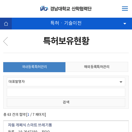
특허ㆍ기술이전
특허보유현황
국내등록특허관리
해외등록특허관리
총
63
건의 협약 [
1
/ 7 페이지]
자동 개폐식 스마트 쓰레기통