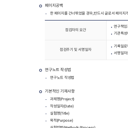
페이지공백
한 페이지를 건너뛰었을 경우,반드시 글로서 페이지가
연구책임
점검자의 요건
기관특성에
기록일로부
점검주기 및 서명일자
서명일자
연구노트 작성법
연구노트 작성법
기본적인 기재사항
과제명(Project)
작성일자(Date)
실험명(Title)
목적(Purpose)
실험방법(Methods/Process)