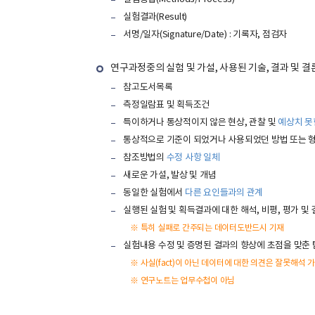
실험결과(Result)
서명/일자(Signature/Date) : 기록자, 점검자
연구과정중의 실험 및 가설, 사용된 기술, 결과 및 
참고도서목록
측정일람표 및 획득조건
특이하거나 통상적이지 않은 현상, 관찰 및
예상치 못
통상적으로 기준이 되었거나 사용되었던 방법 또는 
참조방법의
수정 사항 일체
새로운 가설, 발상 및 개념
동일한 실험에서
다른 요인들과의 관계
실행된 실험 및 획득결과에 대한 해석, 비평, 평가 및
※ 특히 실패로 간주되는 데이터도반드시 기재
실험내용 수정 및 증명된 결과의 향상에 초점을 맞춘
※ 사실(fact)이 아닌 데이터에 대한 의견은 잘못해석 가
※ 연구노트는 업무수첩이 아님