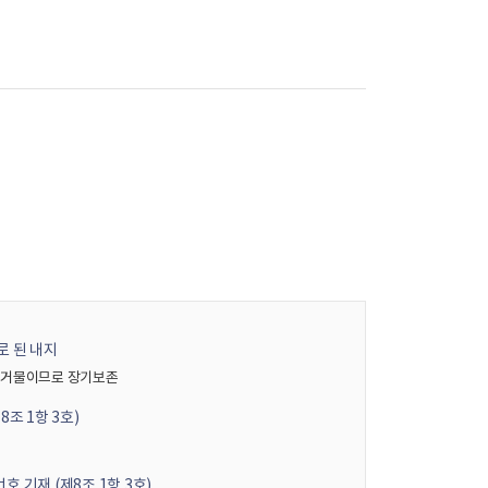
로 된 내지
증거물이므로 장기보존
조 1항 3호)
 기재 (제8조 1항 3호)