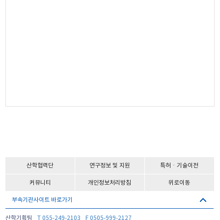
산학협력단
연구정보 및 지원
특허ㆍ기술이전
커뮤니티
개인정보처리방침
위로이동
부속기관사이트 바로가기
산학기획팀
T 055-249-2103
F 0505-999-2127