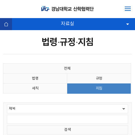
자료실
법령·규정·지침
전체
법령
규정
세칙
지침