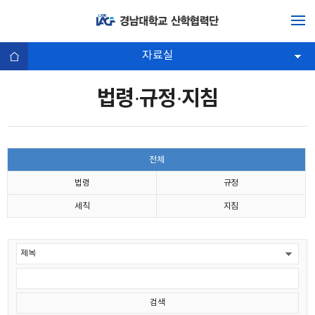
자료실
법령·규정·지침
전체
법령
규정
세칙
지침