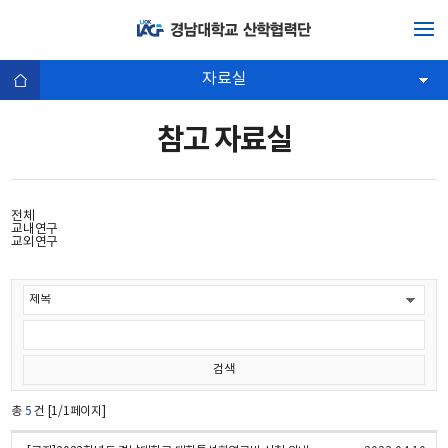
자료실
참고 자료실
전체
교내연구
교외연구
총
5
건 [1/1페이지]