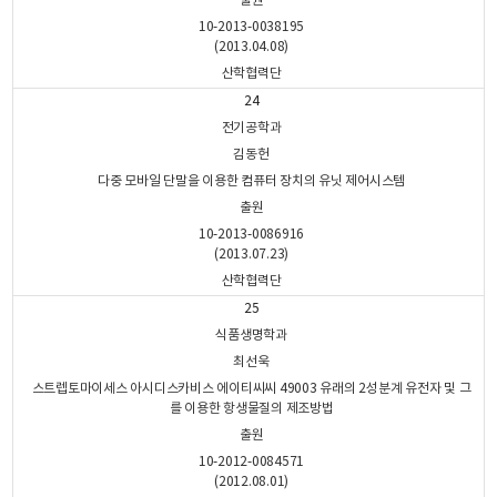
출원
10-2013-0038195
(2013.04.08)
산학협력단
24
전기공학과
김동헌
다중 모바일 단말을 이용한 컴퓨터 장치의 유닛 제어시스템
출원
10-2013-0086916
(2013.07.23)
산학협력단
25
식품생명학과
최선욱
스트렙토마이세스 아시디스카비스 에이티씨씨 49003 유래의 2성분계 유전자 및 그
를 이용한 항생물질의 제조방법
출원
10-2012-0084571
(2012.08.01)