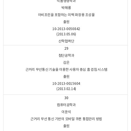
식품생명학과
박해룡
아비프린을 포함하는 미백 화장용 조성물
출원
10-2013-0050842
(2013.05.06)
산학협력단
29
첨단공학과
김은
근거리 무선통신 기술을 이용한 사용자 중심 홈 검침 시스템
출원
10-2013-0015604
(2013.02.14)
30
컴퓨터공학과
이윤석
근거리 무선 통신 기반의 모바일 쿠폰 통합관리 방법
출원