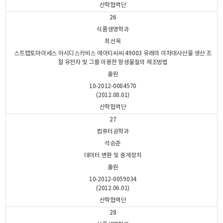
산학협력단
26
식품생명학과
최선욱
스트렙토마이세스 아시디스카비스 에이티씨씨 49003 유래의 이차대사산물 생산 조
절 유전자 및 그를 이용한 항생물질의 제조방법
출원
10-2012-0084570
(2012.08.01)
산학협력단
27
컴퓨터공학과
석승준
데이터 변환 및 중계장치
출원
10-2012-0059034
(2012.06.01)
산학협력단
28