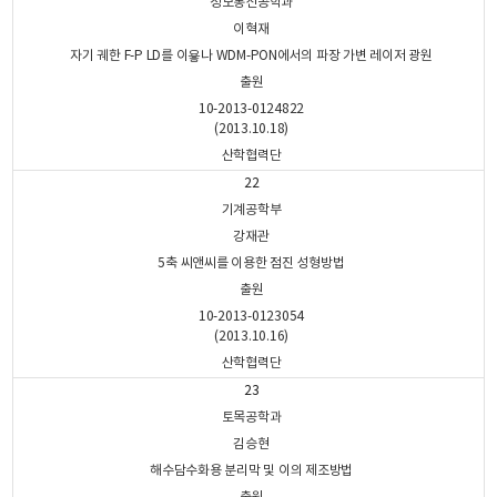
정보통신공학과
이혁재
자기 궤한 F-P LD를 이욯나 WDM-PON에서의 파장 가변 레이저 광원
출원
10-2013-0124822
(2013.10.18)
산학협력단
22
기계공학부
강재관
5축 씨앤씨를 이용한 점진 성형방법
출원
10-2013-0123054
(2013.10.16)
산학협력단
23
토목공학과
김승현
해수담수화용 분리막 및 이의 제조방법