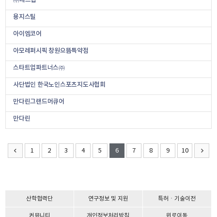
㈜래드랩
용지스틸
아이엠코어
아모레퍼시픽 창원으뜸특약점
스타트업파트너스㈜
사단법인 한국노인스포츠지도사협회
만다린그랜드머큐어
만다린
1
2
3
4
5
6
7
8
9
10
산학협력단
연구정보 및 지원
특허ㆍ기술이전
커뮤니티
개인정보처리방침
위로이동