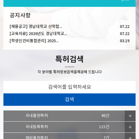
공지사항
[채용공고] 경남대학교 산학협...
07.22
[교육자료] 2026년도 경남대학교...
07.22
[학생인건비통합관리] 2025...
03.19
특허검색
각 분야별 특허정보검색을
제공해 드립니다
국내출원특허
48건
국내등록특허
115건
해외출원특허
7건