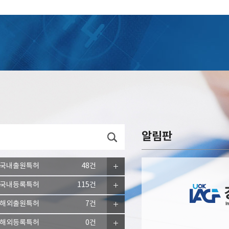
알림판
국내출원특허
48건
국내등록특허
115건
해외출원특허
7건
해외등록특허
0건