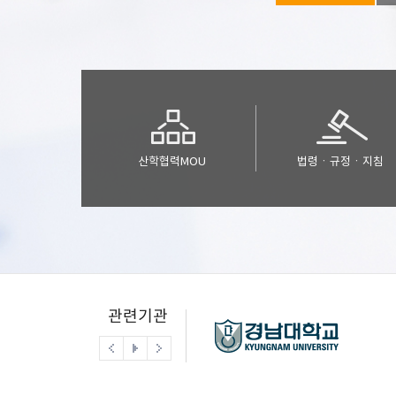
산학협력MOU
법령ㆍ규정ㆍ지침
관련기관