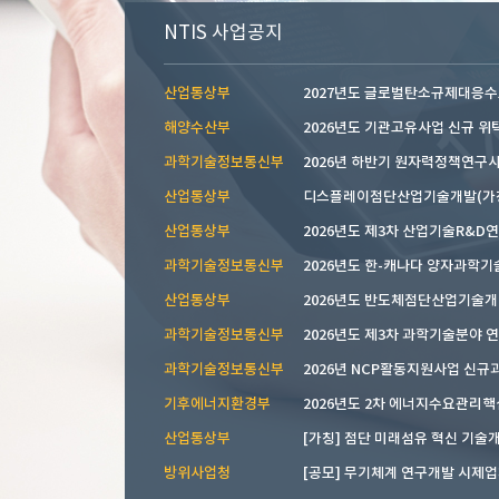
NTIS 사업공지
산업통상부
2027년도 글로벌탄소규제대응수요
해양수산부
2026년도 기관고유사업 신규 위탁.
과학기술정보통신부
산업통상부
산업통상부
2026년도 제3차 산업기술R&D연구
과학기술정보통신부
2026년도 한-캐나다 양자과학기술 
산업통상부
2026년도 반도체첨단산업기술개발 
과학기술정보통신부
과학기술정보통신부
기후에너지환경부
2026년도 2차 에너지수요관리핵심
산업통상부
[가칭] 첨단 미래섬유 혁신 기술개.
방위사업청
[공모] 무기체계 연구개발 시제업체