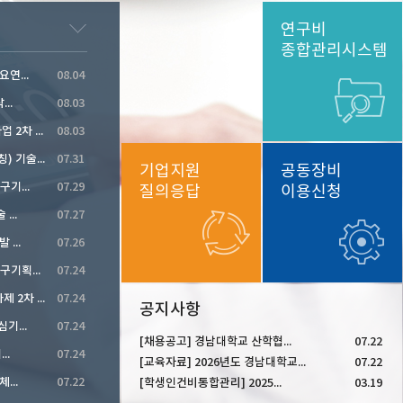
연구비
종합관리시스템
연...
08.04
..
08.03
2026년 하반기 원자력정책연구사업 2차 공고
08.03
디스플레이첨단산업기술개발(가칭) 기술수요조사
07.31
기업지원
공동장비
기...
07.29
질의응답
이용신청
...
07.27
...
07.26
2026년도 제3차 과학기술분야 연구기획과제 공모
07.24
2026년 NCP활동지원사업 신규과제 2차 공모
07.24
공지사항
기...
07.24
[채용공고] 경남대학교 산학협...
07.22
..
07.24
[교육자료] 2026년도 경남대학교...
07.22
...
07.22
[학생인건비통합관리] 2025...
03.19