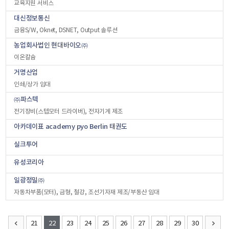
교육지원 서비스
대신정보통신
금융S/W, Oknet, DSNET, Output 솔루션
농업회사법인 현대바이오㈜
이온칼슘
거명산업
인쇄/상가 임대
㈜파스텍
전기장비(스텝모터 드라이버), 전자기계 제조
아카데이표 academy pyo Berlin 태권도
실크투어
유성코리아
일광정밀㈜
자동차부품(모터), 금형, 철강, 조선기자재 제조/부동산 임대
21
22
23
24
25
26
27
28
29
30