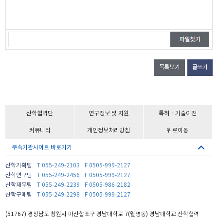
목록보기
글쓰기
산학협력단
연구정보 및 지원
특허ㆍ기술이전
커뮤니티
개인정보처리방침
위로이동
부속기관사이트 바로가기
산학기획팀
T 055-249-2103
F 0505-999-2127
산학연구팀
T 055-249-2456
F 0505-999-2127
산학재무팀
T 055-249-2239
F 0505-986-2182
산학구매팀
T 055-249-2298
F 0505-999-2127
(51767) 경상남도 창원시 마산합포구 경남대학로 7(월영동) 경남대학교 산학협력