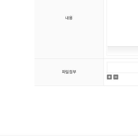
내용
파일첨부