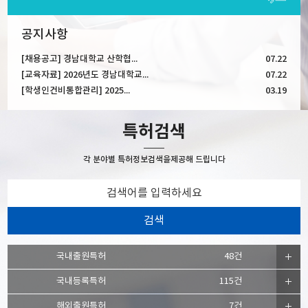
공지사항
[채용공고] 경남대학교 산학협...
07.22
[교육자료] 2026년도 경남대학교...
07.22
[학생인건비통합관리] 2025...
03.19
특허검색
각 분야별 특허정보검색을
제공해 드립니다
국내출원특허
48건
국내등록특허
115건
해외출원특허
7건