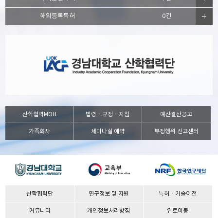
해외등록특허
0건
산학협력MOU
법령ㆍ규정ㆍ지침
예산결산공고
가족회사
세미나실 예약
부정행위 신고센터
산학협력단
연구정보 및 지원
특허ㆍ기술이전
커뮤니티
개인정보처리방침
위로이동