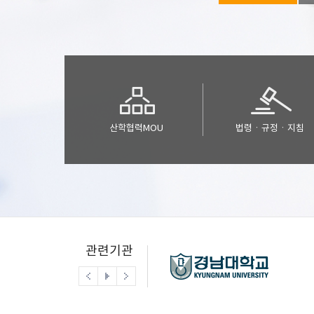
산학협력MOU
법령ㆍ규정ㆍ지침
관련기관