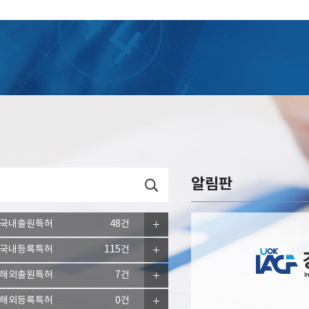
알림판
국내출원특허
48건
국내등록특허
115건
해외출원특허
7건
해외등록특허
0건