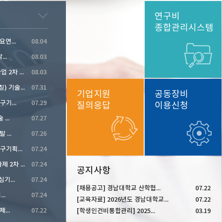
연구비
종합관리시스템
연...
08.04
..
08.03
2026년 하반기 원자력정책연구사업 2차 공고
08.03
디스플레이첨단산업기술개발(가칭) 기술수요조사
07.31
기업지원
공동장비
기...
07.29
질의응답
이용신청
...
07.27
...
07.26
2026년도 제3차 과학기술분야 연구기획과제 공모
07.24
2026년 NCP활동지원사업 신규과제 2차 공모
07.24
공지사항
기...
07.24
[채용공고] 경남대학교 산학협...
07.22
..
07.24
[교육자료] 2026년도 경남대학교...
07.22
...
07.22
[학생인건비통합관리] 2025...
03.19