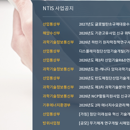
NTIS 사업공지
산업통상부
2027년도 글로벌탄소규제대응수요
해양수산부
2026년도 기관고유사업 신규 위탁.
과학기술정보통신부
산업통상부
산업통상부
2026년도 제3차 산업기술R&D연구
과학기술정보통신부
2026년도 한-캐나다 양자과학기술 
산업통상부
2026년도 반도체첨단산업기술개발 
과학기술정보통신부
과학기술정보통신부
기후에너지환경부
2026년도 2차 에너지수요관리핵심
산업통상부
[가칭] 첨단 미래섬유 혁신 기술개.
방위사업청
[공모] 무기체계 연구개발 시제업체