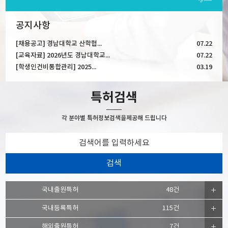
공지사항
[채용공고] 경남대학교 산학협...
07.22
[교육자료] 2026년도 경남대학교...
07.22
[학생인건비통합관리] 2025...
03.19
특허검색
각 분야별 특허정보검색을
제공해 드립니다
국내출원특허
48건
국내등록특허
115건
해외출원특허
7건