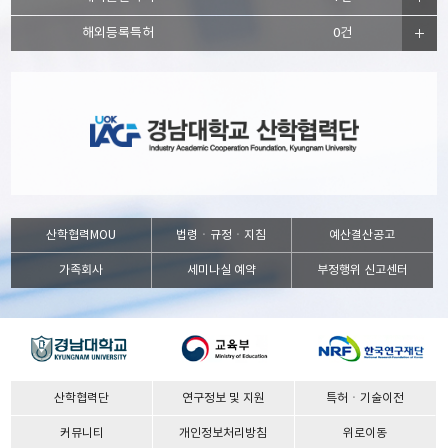
해외등록특허
0건
산학협력MOU
법령ㆍ규정ㆍ지침
예산결산공고
가족회사
세미나실 예약
부정행위 신고센터
산학협력단
연구정보 및 지원
특허ㆍ기술이전
커뮤니티
개인정보처리방침
위로이동