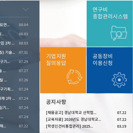
연구비
종합관리시스템
연...
08.04
..
08.03
2026년 하반기 원자력정책연구사업 2차 공고
08.03
디스플레이첨단산업기술개발(가칭) 기술수요조사
07.31
기업지원
공동장비
기...
07.29
질의응답
이용신청
...
07.27
...
07.26
2026년도 제3차 과학기술분야 연구기획과제 공모
07.24
2026년 NCP활동지원사업 신규과제 2차 공모
07.24
공지사항
기...
07.24
[채용공고] 경남대학교 산학협...
07.22
..
07.24
[교육자료] 2026년도 경남대학교...
07.22
...
07.22
[학생인건비통합관리] 2025...
03.19