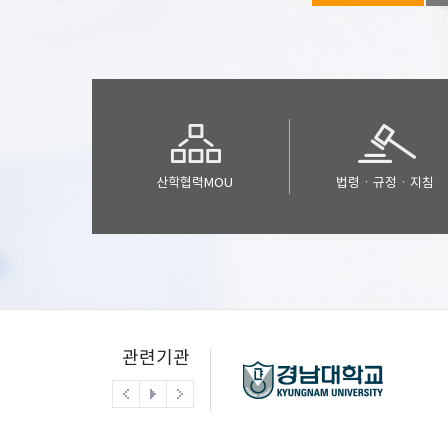
산학협력MOU
법령ㆍ규정ㆍ지침
관련기관