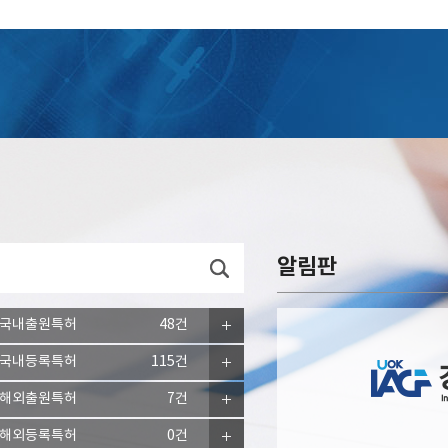
알림판
국내출원특허
48건
국내등록특허
115건
해외출원특허
7건
해외등록특허
0건