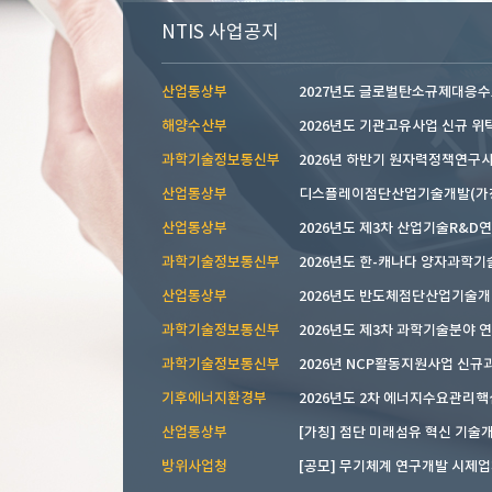
NTIS 사업공지
산업통상부
2027년도 글로벌탄소규제대응수요
해양수산부
2026년도 기관고유사업 신규 위탁.
과학기술정보통신부
산업통상부
산업통상부
2026년도 제3차 산업기술R&D연구
과학기술정보통신부
2026년도 한-캐나다 양자과학기술 
산업통상부
2026년도 반도체첨단산업기술개발 
과학기술정보통신부
과학기술정보통신부
기후에너지환경부
2026년도 2차 에너지수요관리핵심
산업통상부
[가칭] 첨단 미래섬유 혁신 기술개.
방위사업청
[공모] 무기체계 연구개발 시제업체