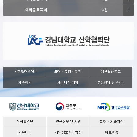
해외등록특허
0건
산학협력MOU
법령ㆍ규정ㆍ지침
예산결산공고
가족회사
세미나실 예약
부정행위 신고센터
산학협력단
연구정보 및 지원
특허ㆍ기술이전
커뮤니티
개인정보처리방침
위로이동