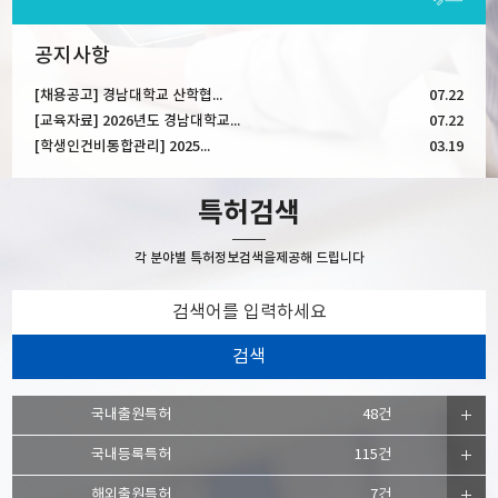
공지사항
[채용공고] 경남대학교 산학협...
07.22
[교육자료] 2026년도 경남대학교...
07.22
[학생인건비통합관리] 2025...
03.19
특허검색
각 분야별 특허정보검색을
제공해 드립니다
국내출원특허
48건
국내등록특허
115건
해외출원특허
7건