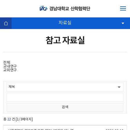
자료실
참고 자료실
전체
교내연구
교외연구
총
22
건 [1/3페이지]